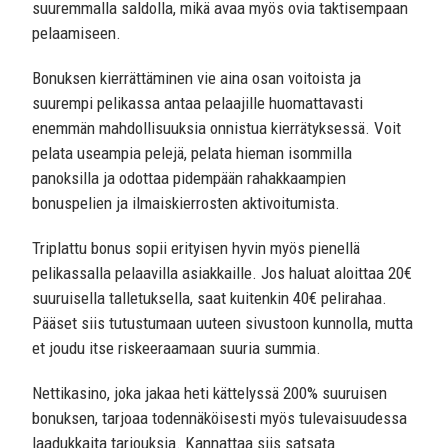
suuremmalla saldolla, mikä avaa myös ovia taktisempaan
pelaamiseen.
Bonuksen kierrättäminen vie aina osan voitoista ja
suurempi pelikassa antaa pelaajille huomattavasti
enemmän mahdollisuuksia onnistua kierrätyksessä. Voit
pelata useampia pelejä, pelata hieman isommilla
panoksilla ja odottaa pidempään rahakkaampien
bonuspelien ja ilmaiskierrosten aktivoitumista.
Triplattu bonus sopii erityisen hyvin myös pienellä
pelikassalla pelaavilla asiakkaille. Jos haluat aloittaa 20€
suuruisella talletuksella, saat kuitenkin 40€ pelirahaa.
Pääset siis tutustumaan uuteen sivustoon kunnolla, mutta
et joudu itse riskeeraamaan suuria summia.
Nettikasino, joka jakaa heti kättelyssä 200% suuruisen
bonuksen, tarjoaa todennäköisesti myös tulevaisuudessa
laadukkaita tarjouksia. Kannattaa siis satsata