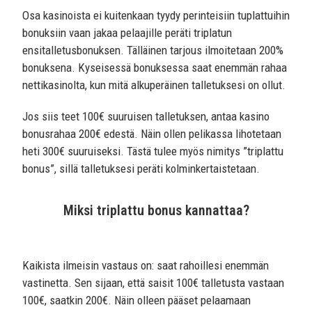
Osa kasinoista ei kuitenkaan tyydy perinteisiin tuplattuihin
bonuksiin vaan jakaa pelaajille peräti triplatun
ensitalletusbonuksen. Tälläinen tarjous ilmoitetaan 200%
bonuksena. Kyseisessä bonuksessa saat enemmän rahaa
nettikasinolta, kun mitä alkuperäinen talletuksesi on ollut.
Jos siis teet 100€ suuruisen talletuksen, antaa kasino
bonusrahaa 200€ edestä. Näin ollen pelikassa lihotetaan
heti 300€ suuruiseksi. Tästä tulee myös nimitys ”triplattu
bonus”, sillä talletuksesi peräti kolminkertaistetaan.
Miksi triplattu bonus kannattaa?
Kaikista ilmeisin vastaus on: saat rahoillesi enemmän
vastinetta. Sen sijaan, että saisit 100€ talletusta vastaan
100€, saatkin 200€. Näin olleen pääset pelaamaan