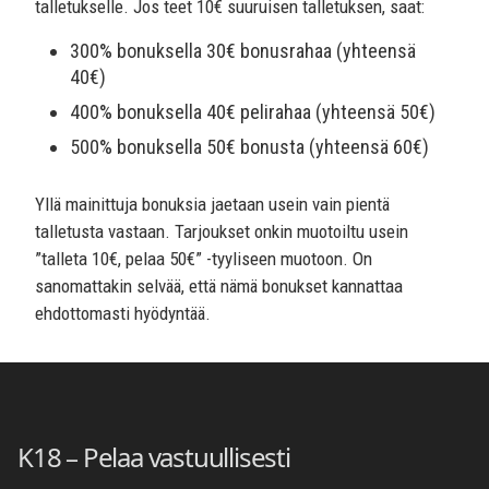
talletukselle. Jos teet 10€ suuruisen talletuksen, saat:
300% bonuksella 30€ bonusrahaa (yhteensä
40€)
400% bonuksella 40€ pelirahaa (yhteensä 50€)
500% bonuksella 50€ bonusta (yhteensä 60€)
Yllä mainittuja bonuksia jaetaan usein vain pientä
talletusta vastaan. Tarjoukset onkin muotoiltu usein
”talleta 10€, pelaa 50€” -tyyliseen muotoon. On
sanomattakin selvää, että nämä bonukset kannattaa
ehdottomasti hyödyntää.
K18 – Pelaa vastuullisesti