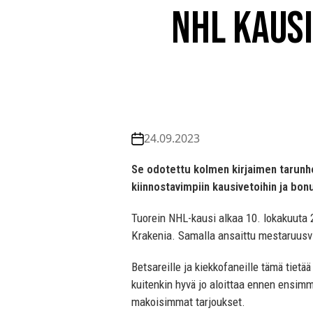
NHL kausi
24.09.2023
Se odotettu kolmen kirjaimen tarunho
kiinnostavimpiin kausivetoihin ja bonu
Tuorein NHL-kausi alkaa 10. lokakuuta 2
Krakenia. Samalla ansaittu mestaruusvi
Betsareille ja kiekkofaneille tämä tietä
kuitenkin hyvä jo aloittaa ennen ensim
makoisimmat tarjoukset.