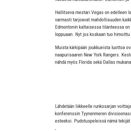
Hallitseva mestari Vegas on edelleen la
varmasti tarjoavat mahdollisuuden kaikk
Edmontonin kaltaisessa tilanteessa on
loppuaan. Nyt jos koskaan tuo himoittu p
Muista kärkipään joukkueista luottoa o
naapurisaaren New York Rangers. Kest
nähdä myös Florida sekä Dallas mukan
Lähdetään liikkeelle runkosarjan voitta
konferenssin Tyynenmeren divisioonassa.
esteeksi. Pudotuspeleissä nämä tekijät
.