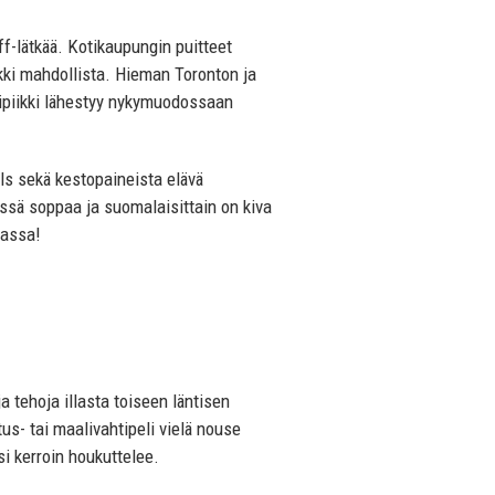
f-lätkää. Kotikaupungin puitteet
ikki mahdollista. Hieman Toronton ja
ipiikki lähestyy nykymuodossaan
ls sekä kestopaineista elävä
ä soppaa ja suomalaisittain on kiva
vassa!
 tehoja illasta toiseen läntisen
s- tai maalivahtipeli vielä nouse
i kerroin houkuttelee.