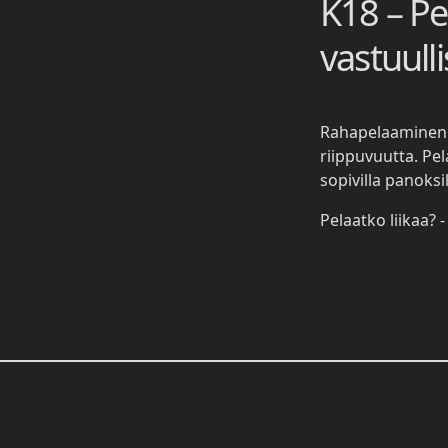
K18 – Pe
vastuulli
Rahapelaaminen 
riippuvuutta. Pela
sopivilla panoksil
Pelaatko liikaa?