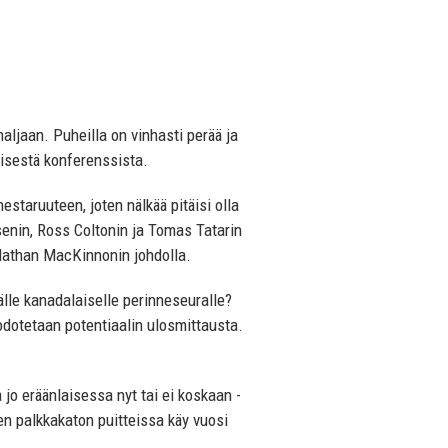
maljaan. Puheilla on vinhasti perää ja
tisestä konferenssista.
taruuteen, joten nälkää pitäisi olla
senin, Ross Coltonin ja Tomas Tatarin
 Nathan MacKinnonin johdolla.
lle kanadalaiselle perinneseuralle?
odotetaan potentiaalin ulosmittausta.
jo eräänlaisessa nyt tai ei koskaan -
en palkkakaton puitteissa käy vuosi