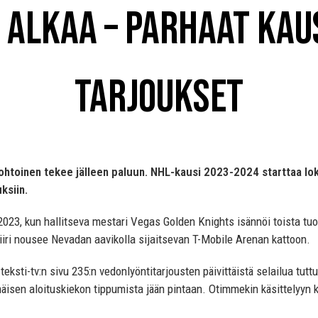
 alkaa – parhaat kau
tarjoukset
htoinen tekee jälleen paluun. NHL-kausi 2023-2024 starttaa lok
ksiin.
023, kun hallitseva mestari Vegas Golden Knights isännöi toista tuo
iri nousee Nevadan aavikolla sijaitsevan T-Mobile Arenan kattoon.
ä teksti-tv:n sivu 235:n vedonlyöntitarjousten päivittäistä selailua t
mäisen aloituskiekon tippumista jään pintaan. Otimmekin käsittelyyn