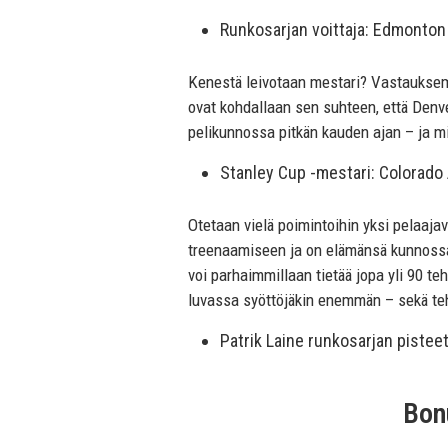
Runkosarjan voittaja: Edmonton
Kenestä leivotaan mestari? Vastauksemm
ovat kohdallaan sen suhteen, että Denve
pelikunnossa pitkän kauden ajan – ja mi
Stanley Cup -mestari: Colorado
Otetaan vielä poimintoihin yksi pelaajav
treenaamiseen ja on elämänsä kunnossa.
voi parhaimmillaan tietää jopa yli 90 t
luvassa syöttöjäkin enemmän – sekä teho
Patrik Laine runkosarjan pisteet 
Bon