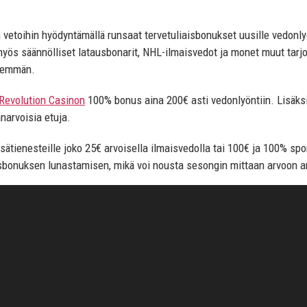
vetoihin hyödyntämällä runsaat tervetuliaisbonukset uusille vedonlyö
 myös säännölliset latausbonarit, NHL-ilmaisvedot ja monet muut tar
enemmän.
Revolution Casinon
100% bonus aina 200€ asti vedonlyöntiin. Lisäksi
narvoisia etuja.
sätienesteille joko 25€ arvoisella ilmaisvedolla tai 100€ ja 100% spo
usbonuksen lunastamisen, mikä voi nousta sesongin mittaan arvoon