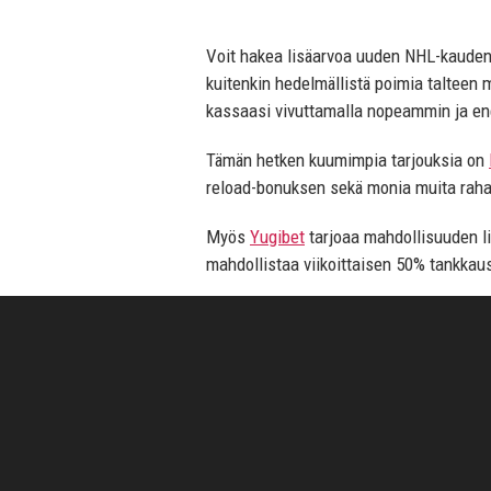
Voit hakea lisäarvoa uuden NHL-kauden 
kuitenkin hedelmällistä poimia talteen
kassaasi vivuttamalla nopeammin ja 
Tämän hetken kuumimpia tarjouksia on
reload-bonuksen sekä monia muita raha
Myös
Yugibet
tarjoaa mahdollisuuden li
mahdollistaa viikoittaisen 50% tankka