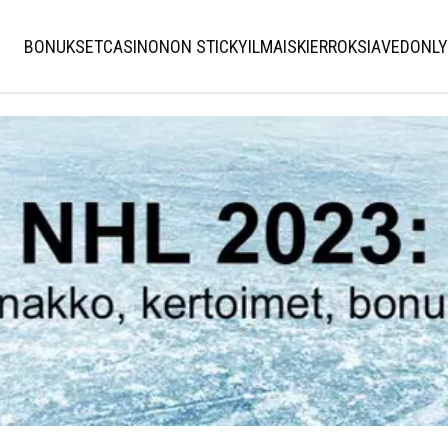
BONUKSET
CASINO
NON STICKY
ILMAISKIERROKSIA
VEDONLY