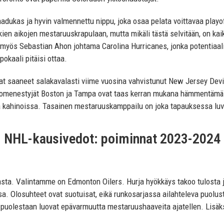
adukas ja hyvin valmennettu nippu, joka osaa pelata voittavaa playof
ien aikojen mestaruuskrapulaan, mutta mikäli tästä selvitään, on ka
 myös Sebastian Ahon johtama Carolina Hurricanes, jonka potentiaal
okaali pitäisi ottaa.
vat saaneet salakavalasti viime vuosina vahvistunut New Jersey Devi
omenestyjät Boston ja Tampa ovat taas kerran mukana hämmentämäss
a kahinoissa. Tasainen mestaruuskamppailu on joka tapauksessa lu
NHL-kausivedot: poiminnat 2023-2024
jasta. Valintamme on Edmonton Oilers. Hurja hyökkäys takoo tulosta ja
 Olosuhteet ovat suotuisat, eikä runkosarjassa ailahteleva puolustu
 puolestaan luovat epävarmuutta mestaruushaaveita ajatellen. Lisäks