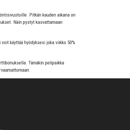
ntisivustoille. Pitkän kauden aikana on
joukset. Näin pystyt kasvattamaan
 voit käyttää hyödyksesi joka viikko 50%
rttibonuksella. Tämäkin pelipaikka
 arvaamattomaan.