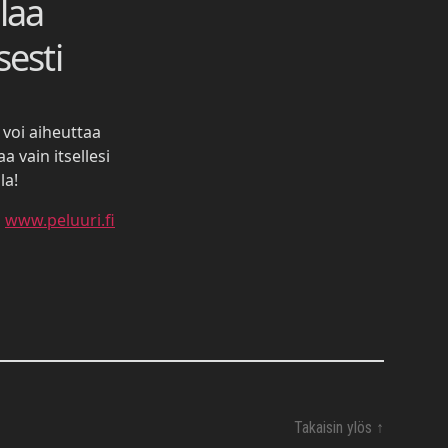
laa
sesti
voi aiheuttaa
a vain itsellesi
la!
-
www.peluuri.fi
Takaisin ylös
↑