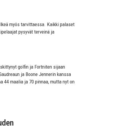
lkeä myös tarvittaessa. Kaikki palaset
ipelaajat pysyvät terveinä ja
ittynyt golfin ja Fortniten sijaan
y Gaudreaun ja Boone Jennerin kanssa
na 44 maalia ja 70 pinnaa, mutta nyt on
uden