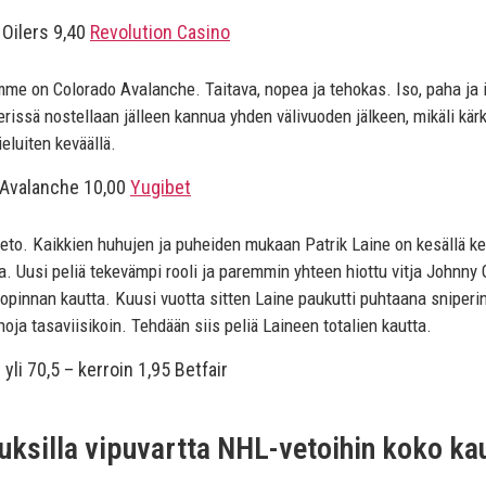
 Oilers 9,40
Revolution Casino
e on Colorado Avalanche. Taitava, nopea ja tehokas. Iso, paha ja i
rissä nostellaan jälleen kannua yhden välivuoden jälkeen, mikäli kärk
eluiten keväällä.
 Avalanche 10,00
Yugibet
eto. Kaikkien huhujen ja puheiden mukaan Patrik Laine on kesällä kesk
 Uusi peliä tekevämpi rooli ja paremmin yhteen hiottu vitja Johnn
ehopinnan kautta. Kuusi vuotta sitten Laine paukutti puhtaana sniperi
ja tasaviisikoin. Tehdään siis peliä Laineen totalien kautta.
yli 70,5 – kerroin 1,95 Betfair
uksilla vipuvartta NHL-vetoihin koko ka