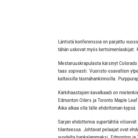
Läntistä konferenssia on parjattu vuosia
tähän uskovat myös kertoimenlaskijat. K
Mestaruuskrapulasta kärsinyt Colorado 
taas sopivasti. Vuoristo-osavaltion yl
kaltaisilla täsmähankinnoilla. Purppur
Kärkihaastajien kavalkaadi on mielenkii
Edmonton Oilers ja Toronto Maple Leafs
Aika alkaa olla tälle ehdottoman kypsä.
Sarjan ehdottomia supertähtiä vilisevät
tilanteessa. Johtavat pelaajat ovat ehd
vuodelta hankalammaksi. Edmonton ja T