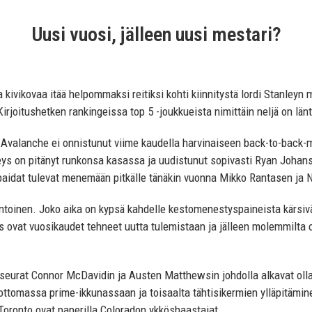
Uusi vuosi, jälleen uusi mestari?
 kivikovaa itää helpommaksi reitiksi kohti kiinnitystä lordi Stanleyn 
irjoitushetken rankingeissa top 5 -joukkueista nimittäin neljä on län
Avalanche ei onnistunut viime kaudella harvinaiseen back-to-back-mes
peys on pitänyt runkonsa kasassa ja uudistunut sopivasti Ryan Johan
apaidat tulevat menemään pitkälle tänäkin vuonna Mikko Rantasen ja
ntoinen. Joko aika on kypsä kahdelle kestomenestyspaineista kärsivä
 ovat vuosikaudet tehneet uutta tulemistaan ja jälleen molemmilta 
 seurat Connor McDavidin ja Austen Matthewsin johdolla alkavat olla 
ottomassa prime-ikkunassaan ja toisaalta tähtisikermien ylläpitämin
oronto ovat paperilla Coloradon ykköshaastajat.